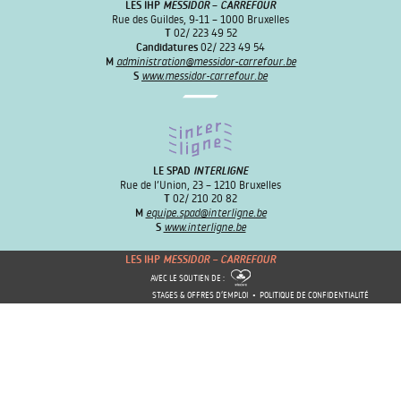
LES IHP
MESSIDOR
–
CARREFOUR
Rue des Guildes, 9-11 – 1000 Bruxelles
T
02/ 223 49 52
Candidatures
02/ 223 49 54
M
administration@messidor-carrefour.be
S
www.messidor-carrefour.be
LE SPAD
INTERLIGNE
Rue de l’Union, 23 – 1210 Bruxelles
T
02/ 210 20 82
M
equipe.spad@interligne.be
S
www.interligne.be
LES IHP
MESSIDOR – CARREFOUR
AVEC LE SOUTIEN DE :
STAGES & OFFRES D’EMPLOI
POLITIQUE DE CONFIDENTIALITÉ